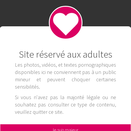
ỢC TRỰC TUYẾN AN TOÀN NHẤT C
Site réservé aux adultes
Les photos, vidéos, et textes pornographiques
disponibles ici ne conviennent pas à un public
mineur et peuvent choquer certaines
sensibilités.
y cá cược trực tuyến an t
Si vous n'avez pas la majorité légale ou ne
souhaitez pas consulter ce type de contenu,
thể thao uy tín tại châu Âu và Việt Nam, nổ
veuillez
quitter ce site
.
 phú. Nhà cái này luôn cam kết đảm bảo 
 người chơi hoàn toàn yên tâm khi tham gi
Je suis majeur,