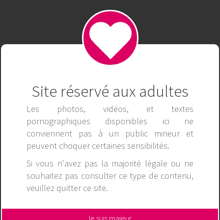
DAFABET CÔNG TY CÁ CƯỢC
toàn nhất Châu Á
TRỰC TUYẾN AN TOÀN NHẤT
CHÂU Á
Site réservé aux adultes
Editeur
Identité non renseignée.
Les photos, vidéos, et textes
Directeur de publication
pornographiques disponibles ici ne
conviennent pas à un public mineur et
Identité non renseignée.
peuvent choquer certaines sensibilités.
Hébergement
Si vous n'avez pas la majorité légale ou ne
OnlineCreation SARL
souhaitez pas consulter ce type de contenu,
61 Rue du Château d'Eau
veuillez
quitter ce site
.
33000 Bordeaux
France
Conformément à l'article 6 de la loi française dite «pour la
Je suis majeur,